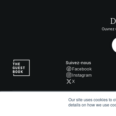
D
Ouvrez u
Suivez-nous
Facebook
Instagram
X
Our site uses cookies to o
© Guestbook Rewards, Inc. 2026. Tous droits réservés.
details on how we use co