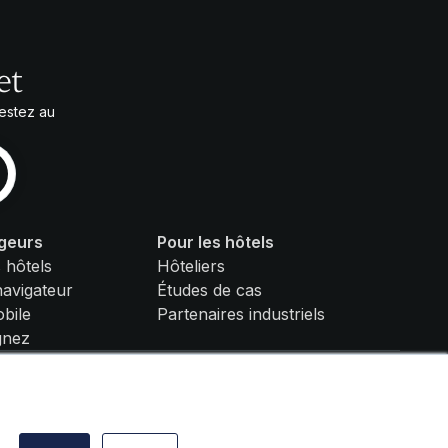
et
Restez au
ageurs
Pour les hôtels
 hôtels
Hôteliers
navigateur
Études de cas
bile
Partenaires industriels
gnez
é
Politique de confidentialité
Conditions générales d'utilisation