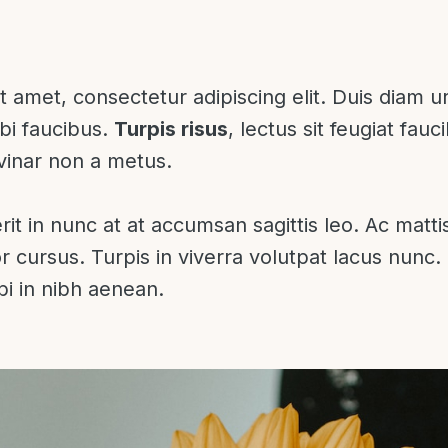
 amet, consectetur adipiscing elit. Duis diam ur
rbi faucibus.
Turpis risus
, lectus sit feugiat fau
lvinar non a metus.
rit in nunc at at accumsan sagittis leo. Ac mattis
r cursus. Turpis in viverra volutpat lacus nunc.
i in nibh aenean.