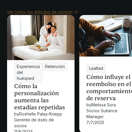
También te puede gustar
Ver todos los artículos de opinión
Experiencia
Retención
Lealtad
del
Cómo influye el
huésped
reembolso en el
Cómo la
comportamient
personalización
de reserva
aumenta las
by
Melissa Sura
estadías repetidas
Socios Suitance
by
Roshelle Palay-Knepp
Manager
Gerente de éxito de
7/7/2025
socios
11/8/2024