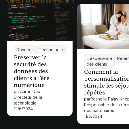
Voir tous les articles de réflexion
Données
Technologie
Préserver la
L'expérience
Réten
sécurité des
des clients
données des
Comment la
clients à l'ère
personnalisatio
numérique
stimule les séjo
par
Aaron Dao
répétés
Directeur de la
par
Roshelle Palay-Kne
technologie
Responsable de la réus
12/6/2024
des partenaires
11/8/2024